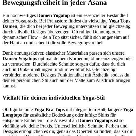
Bewegungsfreiheit in jeder Asana
Ein hochwertiges
Damen Yogatop
ist ein essenzieller Bestandteil
deiner Yogapraxis. Bei Pranastore findest du vielseitige
Yoga Tops
Damen
, die dich bei jeder Bewegung unterstützen und gleichzeitig
durch stilvolle Designs überzeugen. Ob ruhige Dehnung oder
dynamischer Flow – dein Top sitzt sicher, fühlt sich angenehm auf
der Haut an und schenkt dir volle Bewegungsfreiheit.
Dank atmungsaktiver, elastischer Materialien passen sich unsere
Damen Yogatops
optimal deinem Körper an, ohne einzuengen oder
zu verrutschen. Durchdachte Schnitte sorgen dafür, dass du dich
auch in Umkehrhaltungen rundum wohlfühlst. Gleichzeitig
verbinden moderne Designs Funktionalität mit Ästhetik, sodass du
deinen persönlichen Stil auch auf der Matte zum Ausdruck bringen
kannst.
Vielfalt für deinen individuellen Yoga-Stil
Ob figurbetonte
Yoga Bra Tops
mit integriertem Halt, längere
Yoga
Longtops
für zusätzliche Bedeckung oder luftige Shirts für
entspannte Einheiten – die Auswahl an
Damen Yogatops
ist so
vielfältig wie deine Praxis. Unterschiedliche Schnitte, Farben und
Designs ermöglichen es dir, genau das Oberteil zu finden, das zu dir