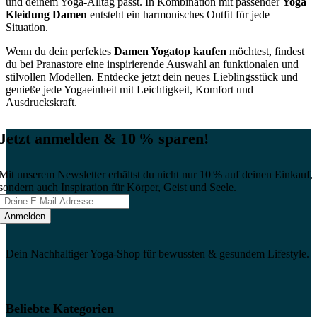
und deinem Yoga-Alltag passt. In Kombination mit passender
Yoga
Kleidung Damen
entsteht ein harmonisches Outfit für jede
Situation.
Wenn du dein perfektes
Damen Yogatop kaufen
möchtest, findest
du bei Pranastore eine inspirierende Auswahl an funktionalen und
stilvollen Modellen. Entdecke jetzt dein neues Lieblingsstück und
genieße jede Yogaeinheit mit Leichtigkeit, Komfort und
Ausdruckskraft.
Jetzt anmelden & 10 % sparen!
Mit unserem Newsletter erhältst du nicht nur 10 % auf deinen Einkauf,
sondern auch Inspiration für Körper, Geist und Seele.
Dein Nachhaltiger Yoga-Shop für bewussten & gesundem Lifestyle.
Beliebte Kategorien