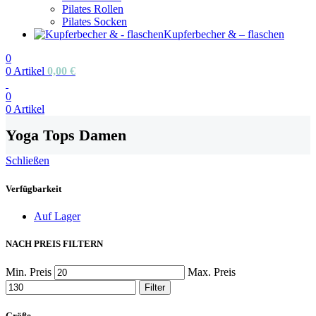
Pilates Rollen
Pilates Socken
Kupferbecher & – flaschen
0
0
Artikel
0,00
€
0
0
Artikel
Yoga Tops Damen
Schließen
Verfügbarkeit
Auf Lager
NACH PREIS FILTERN
Min. Preis
Max. Preis
Filter
Größe