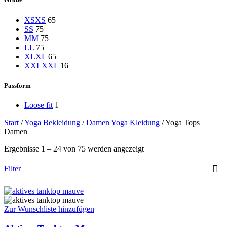
XS
XS
65
S
S
75
M
M
75
L
L
75
XL
XL
65
XXL
XXL
16
Passform
Loose fit
1
Start
/
Yoga Bekleidung
/
Damen Yoga Kleidung
/
Yoga Tops
Damen
Ergebnisse 1 – 24 von 75 werden angezeigt
Filter
Zur Wunschliste hinzufügen