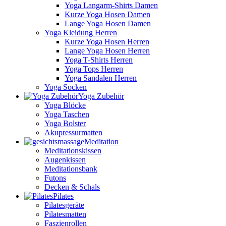
Yoga Langarm-Shirts Damen
Kurze Yoga Hosen Damen
Lange Yoga Hosen Damen
Yoga Kleidung Herren
Kurze Yoga Hosen Herren
Lange Yoga Hosen Herren
Yoga T-Shirts Herren
Yoga Tops Herren
Yoga Sandalen Herren
Yoga Socken
Yoga Zubehör
Yoga Blöcke
Yoga Taschen
Yoga Bolster
Akupressurmatten
Meditation
Meditationskissen
Augenkissen
Meditationsbank
Futons
Decken & Schals
Pilates
Pilatesgeräte
Pilatesmatten
Faszienrollen