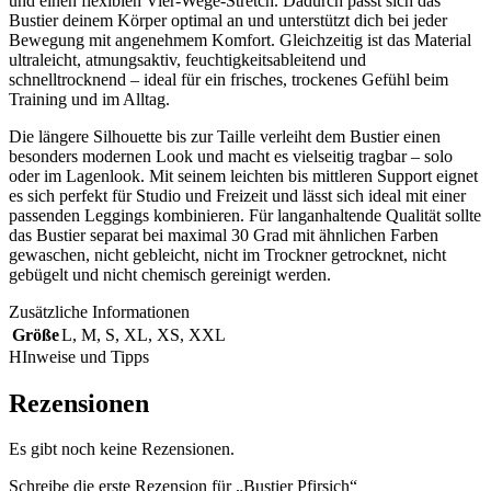
und einen flexiblen Vier-Wege-Stretch. Dadurch passt sich das
Bustier deinem Körper optimal an und unterstützt dich bei jeder
Bewegung mit angenehmem Komfort. Gleichzeitig ist das Material
ultraleicht, atmungsaktiv, feuchtigkeitsableitend und
schnelltrocknend – ideal für ein frisches, trockenes Gefühl beim
Training und im Alltag.
Die längere Silhouette bis zur Taille verleiht dem Bustier einen
besonders modernen Look und macht es vielseitig tragbar – solo
oder im Lagenlook. Mit seinem leichten bis mittleren Support eignet
es sich perfekt für Studio und Freizeit und lässt sich ideal mit einer
passenden Leggings kombinieren. Für langanhaltende Qualität sollte
das Bustier separat bei maximal 30 Grad mit ähnlichen Farben
gewaschen, nicht gebleicht, nicht im Trockner getrocknet, nicht
gebügelt und nicht chemisch gereinigt werden.
Zusätzliche Informationen
Größe
L
,
M
,
S
,
XL
,
XS
,
XXL
HInweise und Tipps
Rezensionen
Es gibt noch keine Rezensionen.
Schreibe die erste Rezension für „Bustier Pfirsich“