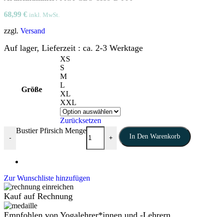
68,99
€
inkl. MwSt.
zzgl.
Versand
Auf lager, Lieferzeit : ca. 2-3 Werktage
XS
S
M
L
Größe
XL
XXL
Zurücksetzen
Bustier Pfirsich Menge
In Den Warenkorb
-
+
Zur Wunschliste hinzufügen
Kauf auf Rechnung
Empfohlen von Yogalehrer*innen und -Lehrern