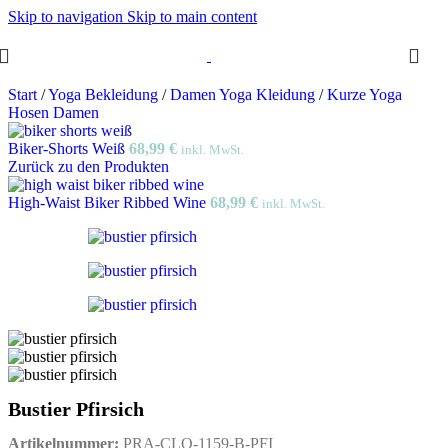
Skip to navigation
Skip to main content
Start
/
Yoga Bekleidung
/
Damen Yoga Kleidung
/
Kurze Yoga
Hosen Damen
Biker-Shorts Weiß
68,99
€
inkl. MwSt.
Zurück zu den Produkten
High-Waist Biker Ribbed Wine
68,99
€
inkl. MwSt.
Bustier Pfirsich
Artikelnummer:
PRA-CLO-1159-B-PFI