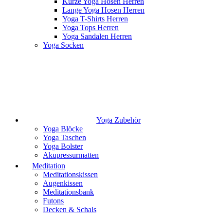
Kurze Yoga Hosen Herren
Lange Yoga Hosen Herren
Yoga T-Shirts Herren
Yoga Tops Herren
Yoga Sandalen Herren
Yoga Socken
Yoga Zubehör
Yoga Blöcke
Yoga Taschen
Yoga Bolster
Akupressurmatten
Meditation
Meditationskissen
Augenkissen
Meditationsbank
Futons
Decken & Schals