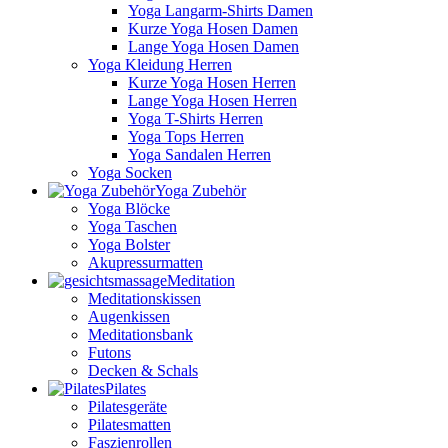
Yoga Langarm-Shirts Damen
Kurze Yoga Hosen Damen
Lange Yoga Hosen Damen
Yoga Kleidung Herren
Kurze Yoga Hosen Herren
Lange Yoga Hosen Herren
Yoga T-Shirts Herren
Yoga Tops Herren
Yoga Sandalen Herren
Yoga Socken
Yoga Zubehör
Yoga Blöcke
Yoga Taschen
Yoga Bolster
Akupressurmatten
Meditation
Meditationskissen
Augenkissen
Meditationsbank
Futons
Decken & Schals
Pilates
Pilatesgeräte
Pilatesmatten
Faszienrollen