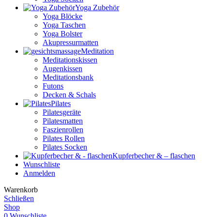
Yoga Zubehör
Yoga Blöcke
Yoga Taschen
Yoga Bolster
Akupressurmatten
Meditation
Meditationskissen
Augenkissen
Meditationsbank
Futons
Decken & Schals
Pilates
Pilatesgeräte
Pilatesmatten
Faszienrollen
Pilates Rollen
Pilates Socken
Kupferbecher & – flaschen
Wunschliste
Anmelden
Warenkorb
Schließen
Shop
0
Wunschliste