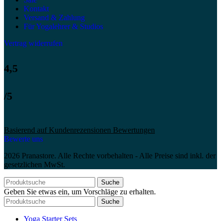
Kontakt
Versand & Zahlung
Für Yogalehrer & Studios
Vertrag widerrufen
4,5
/5
Basierend auf Kundenrezensionen Bewertungen
Bewerte uns
2026 Pranastore. Alle Rechte vorbehalten - Alle Preise sind inkl. der
gesetzlichen MwSt.
Suche
Geben Sie etwas ein, um Vorschläge zu erhalten.
Suche
Yoga Starter Sets