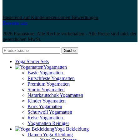
Basierend auf Kundenrezensionen Bewertungen
Bewerte uns
2026 Pranastore. Alle Rechte vorbehalten - Alle Preise sind inkl. der
gesetzlichen MwSt.
Suche
Yoga Starter Sets
Yogamatten
Basic Yogamatten
Rutschfeste Yogamatten
Premium Yogamatten
Studio Yogamatten
Naturkautschuk Yogamatten
Kinder Yogamatten
Kork Yogamatten
Schurwoll Yogamatten
Reise Yogamatten
Yogamatten Reiniger
Yoga Bekleidung
Damen Yoga Kleidung