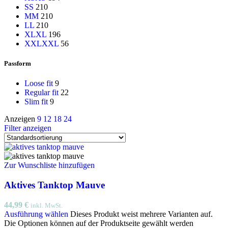
S
S
210
M
M
210
L
L
210
XL
XL
196
XXL
XXL
56
Passform
Loose fit
9
Regular fit
22
Slim fit
9
Anzeigen
9
12
18
24
Filter anzeigen
Zur Wunschliste hinzufügen
Aktives Tanktop Mauve
44,99
€
inkl. MwSt.
Ausführung wählen
Dieses Produkt weist mehrere Varianten auf.
Die Optionen können auf der Produktseite gewählt werden