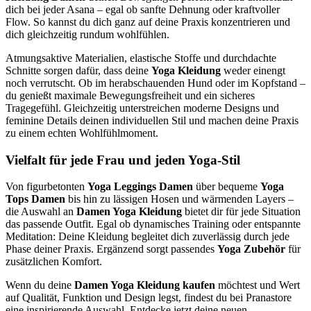
dich bei jeder Asana – egal ob sanfte Dehnung oder kraftvoller
Flow. So kannst du dich ganz auf deine Praxis konzentrieren und
dich gleichzeitig rundum wohlfühlen.
Atmungsaktive Materialien, elastische Stoffe und durchdachte
Schnitte sorgen dafür, dass deine
Yoga Kleidung
weder einengt
noch verrutscht. Ob im herabschauenden Hund oder im Kopfstand –
du genießt maximale Bewegungsfreiheit und ein sicheres
Tragegefühl. Gleichzeitig unterstreichen moderne Designs und
feminine Details deinen individuellen Stil und machen deine Praxis
zu einem echten Wohlfühlmoment.
Vielfalt für jede Frau und jeden Yoga-Stil
Von figurbetonten
Yoga Leggings Damen
über bequeme
Yoga
Tops Damen
bis hin zu lässigen Hosen und wärmenden Layers –
die Auswahl an
Damen Yoga Kleidung
bietet dir für jede Situation
das passende Outfit. Egal ob dynamisches Training oder entspannte
Meditation: Deine Kleidung begleitet dich zuverlässig durch jede
Phase deiner Praxis. Ergänzend sorgt passendes
Yoga Zubehör
für
zusätzlichen Komfort.
Wenn du deine
Damen Yoga Kleidung kaufen
möchtest und Wert
auf Qualität, Funktion und Design legst, findest du bei Pranastore
eine inspirierende Auswahl. Entdecke jetzt deine neuen