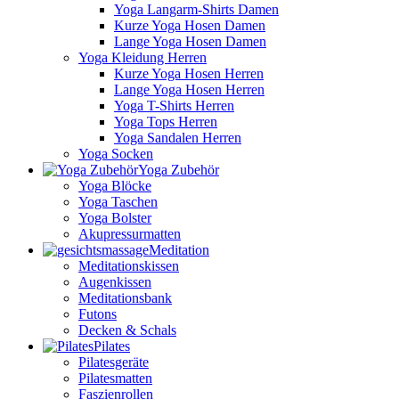
Yoga Langarm-Shirts Damen
Kurze Yoga Hosen Damen
Lange Yoga Hosen Damen
Yoga Kleidung Herren
Kurze Yoga Hosen Herren
Lange Yoga Hosen Herren
Yoga T-Shirts Herren
Yoga Tops Herren
Yoga Sandalen Herren
Yoga Socken
Yoga Zubehör
Yoga Blöcke
Yoga Taschen
Yoga Bolster
Akupressurmatten
Meditation
Meditationskissen
Augenkissen
Meditationsbank
Futons
Decken & Schals
Pilates
Pilatesgeräte
Pilatesmatten
Faszienrollen