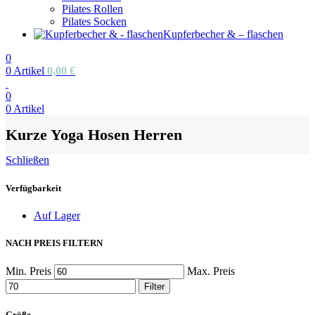
Pilates Rollen
Pilates Socken
Kupferbecher & – flaschen
0
0
Artikel
0,00
€
0
0
Artikel
Kurze Yoga Hosen Herren
Schließen
Verfügbarkeit
Auf Lager
NACH PREIS FILTERN
Min. Preis
Max. Preis
Filter
Größe