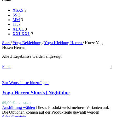
XS
XS
3
S
S
3
M
M
3
L
L
3
XL
XL
3
XXL
XXL
3
Start
/
Yoga Bekleidung
/
Yoga Kleidung Herren
/
Kurze Yoga
Hosen Herren
Alle 3 Ergebnisse werden angezeigt
Filter
Zur Wunschliste hinzufügen
Yoga Herren Shorts | Nightblue
69,00
€
inkl. MwSt.
Ausführung wählen
Dieses Produkt weist mehrere Varianten auf.
Die Optionen können auf der Produktseite gewählt werden
Schnellansicht