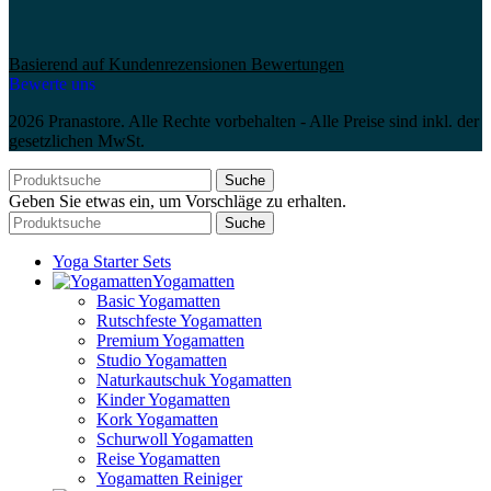
Basierend auf Kundenrezensionen Bewertungen
Bewerte uns
2026 Pranastore. Alle Rechte vorbehalten - Alle Preise sind inkl. der
gesetzlichen MwSt.
Suche
Geben Sie etwas ein, um Vorschläge zu erhalten.
Suche
Yoga Starter Sets
Yogamatten
Basic Yogamatten
Rutschfeste Yogamatten
Premium Yogamatten
Studio Yogamatten
Naturkautschuk Yogamatten
Kinder Yogamatten
Kork Yogamatten
Schurwoll Yogamatten
Reise Yogamatten
Yogamatten Reiniger