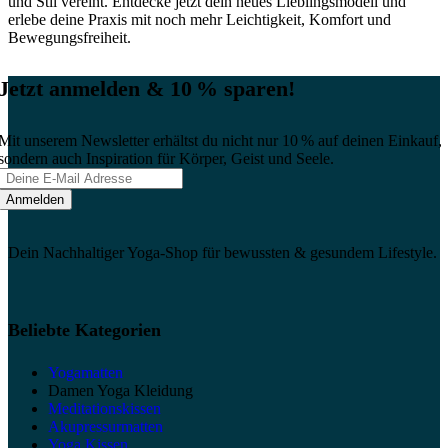
und Stil vereint. Entdecke jetzt dein neues Lieblingsmodell und
erlebe deine Praxis mit noch mehr Leichtigkeit, Komfort und
Bewegungsfreiheit.
Jetzt anmelden & 10 % sparen!
Mit unserem Newsletter erhältst du nicht nur 10 % auf deinen Einkauf,
sondern auch Inspiration für Körper, Geist und Seele.
Dein Nachhaltiger Yoga-Shop für bewussten & gesundem Lifestyle.
Beliebte Kategorien
Yogamatten
Damen Yoga Kleidung
Meditationskissen
Akupressurmatten
Yoga Kissen