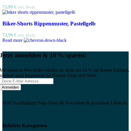
73,99
€
inkl. MwSt.
Biker-Shorts Rippenmuster, Pastellgelb
73,99
€
inkl. MwSt.
Read more
Jetzt anmelden & 10 % sparen!
Mit unserem Newsletter erhältst du nicht nur 10 % auf deinen Einkauf,
sondern auch Inspiration für Körper, Geist und Seele.
Dein Nachhaltiger Yoga-Shop für bewussten & gesundem Lifestyle.
Beliebte Kategorien