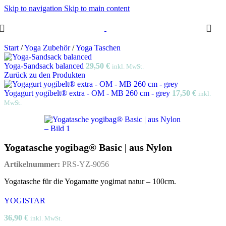
Skip to navigation
Skip to main content
Start
/
Yoga Zubehör
/
Yoga Taschen
Yoga-Sandsack balanced
29,50
€
inkl. MwSt.
Zurück zu den Produkten
Yogagurt yogibelt® extra - OM - MB 260 cm - grey
17,50
€
inkl.
MwSt.
Yogatasche yogibag® Basic | aus Nylon
Artikelnummer:
PRS-YZ-9056
Yogatasche für die Yogamatte yogimat natur – 100cm.
YOGISTAR
36,90
€
inkl. MwSt.