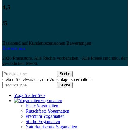
4,5
/5
Basierend auf Kundenrezensionen Bewertungen
Bewerte uns
2026 Pranastore. Alle Rechte vorbehalten - Alle Preise sind inkl. der
gesetzlichen MwSt.
Suche
Geben Sie etwas ein, um Vorschläge zu erhalten.
Suche
Yoga Starter Sets
Yogamatten
Basic Yogamatten
Rutschfeste Yogamatten
Premium Yogamatten
Studio Yogamatten
Naturkautschuk Yogamatten