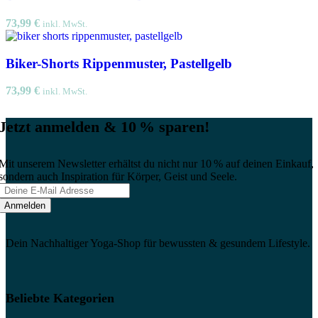
73,99
€
inkl. MwSt.
Biker-Shorts Rippenmuster, Pastellgelb
73,99
€
inkl. MwSt.
Jetzt anmelden & 10 % sparen!
Mit unserem Newsletter erhältst du nicht nur 10 % auf deinen Einkauf,
sondern auch Inspiration für Körper, Geist und Seele.
Dein Nachhaltiger Yoga-Shop für bewussten & gesundem Lifestyle.
Beliebte Kategorien