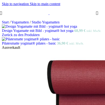
Skip to navigation
Skip to main content
Start
/
Yogamatten
/
Studio Yogamatten
Design Yogamatte mit Bild - yogimat® hot yoga
68,99
€
inkl. MwSt.
Zurück zu den Produkten
Pilatesmatte yogimat® pilates - basic
36,90
€
inkl. MwSt.
Ausverkauft