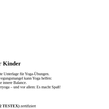
ür Kinder
chte Unterlage für Yoga-Übungen.
ewegungsmangel kann Yoga helfen:
ie innere Balance.
eryoga – und vor allem: Es macht Spaß!
12 TESTEX)
zertifiziert