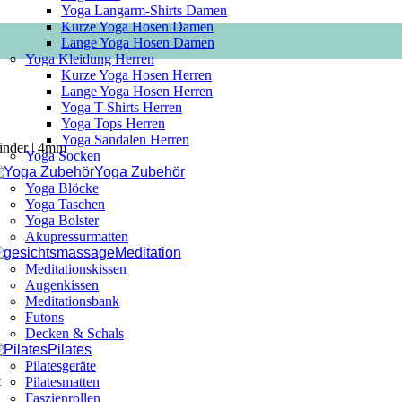
Yoga Langarm-Shirts Damen
Kurze Yoga Hosen Damen
Lange Yoga Hosen Damen
Yoga Kleidung Herren
Kurze Yoga Hosen Herren
Lange Yoga Hosen Herren
Yoga T-Shirts Herren
Yoga Tops Herren
Yoga Sandalen Herren
inder | 4mm
Yoga Socken
Yoga Zubehör
Yoga Blöcke
Yoga Taschen
Yoga Bolster
Akupressurmatten
Meditation
Meditationskissen
Augenkissen
Meditationsbank
Futons
Decken & Schals
Pilates
Pilatesgeräte
Pilatesmatten
Faszienrollen