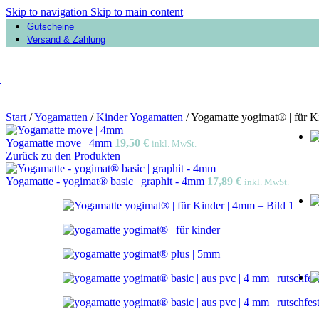
Skip to navigation
Skip to main content
Gutscheine
Versand & Zahlung
Start
/
Yogamatten
/
Kinder Yogamatten
/
Yogamatte yogimat® | für K
Yogamatte move | 4mm
19,50
€
inkl. MwSt.
Zurück zu den Produkten
Yogamatte - yogimat® basic | graphit - 4mm
17,89
€
inkl. MwSt.