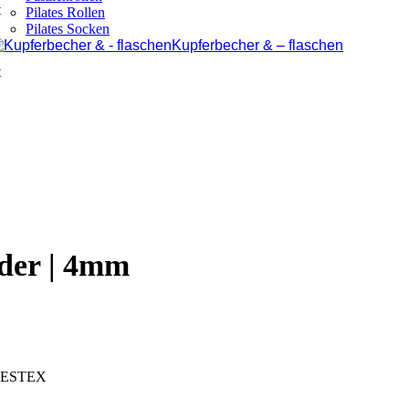
Pilates Rollen
Pilates Socken
Kupferbecher & – flaschen
nder | 4mm
 TESTEX