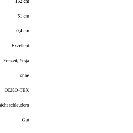
152 cm
51 cm
0,4 cm
Exzellent
Freizeit, Yoga
ohne
OEKO-TEX
icht schleudern
Gut