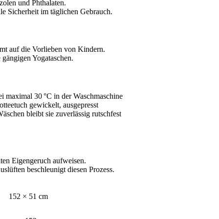
zolen und Phthalaten.
le Sicherheit im täglichen Gebrauch.
immt auf die Vorlieben von Kindern.
le gängigen Yogataschen.
bei maximal 30 °C in der Waschmaschine
otteetuch gewickelt, ausgepresst
chen bleibt sie zuverlässig rutschfest
hten Eigengeruch aufweisen.
Auslüften beschleunigt diesen Prozess.
152 × 51 cm