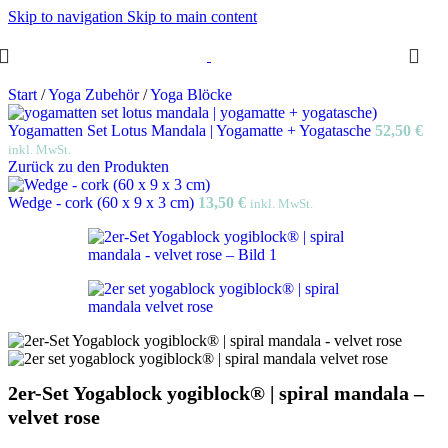
Skip to navigation
Skip to main content
Start
/
Yoga Zubehör
/
Yoga Blöcke
Yogamatten Set Lotus Mandala | Yogamatte + Yogatasche
52,50
€
inkl. MwSt.
Zurück zu den Produkten
Wedge - cork (60 x 9 x 3 cm)
13,50
€
inkl. MwSt.
2er-Set Yogablock yogiblock® | spiral mandala –
velvet rose