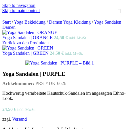
Skip to navigation
Skip to main content
Start
/
Yoga Bekleidung
/
Damen Yoga Kleidung
/
Yoga Sandalen
Damen
Yoga Sandalen | ORANGE
24,50
€
inkl. MwSt.
Zurück zu den Produkten
Yoga Sandalen | GREEN
24,50
€
inkl. MwSt.
Yoga Sandalen | PURPLE
Artikelnummer:
PRS-YDK-6626
Hochwertig verarbeitete Kautschuk-Sandalen im angesagten Ethno-
Look.
24,50
€
inkl. MwSt.
zzgl.
Versand