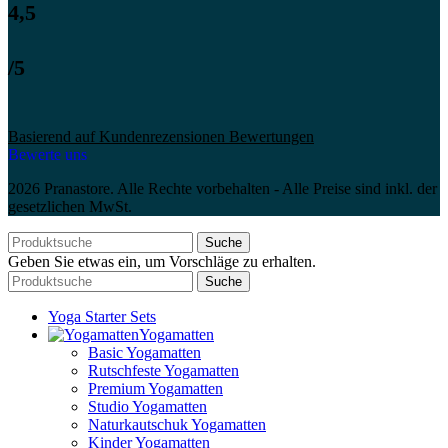
4,5
/5
Basierend auf Kundenrezensionen Bewertungen
Bewerte uns
2026 Pranastore. Alle Rechte vorbehalten - Alle Preise sind inkl. der
gesetzlichen MwSt.
Suche
Geben Sie etwas ein, um Vorschläge zu erhalten.
Suche
Yoga Starter Sets
Yogamatten
Basic Yogamatten
Rutschfeste Yogamatten
Premium Yogamatten
Studio Yogamatten
Naturkautschuk Yogamatten
Kinder Yogamatten