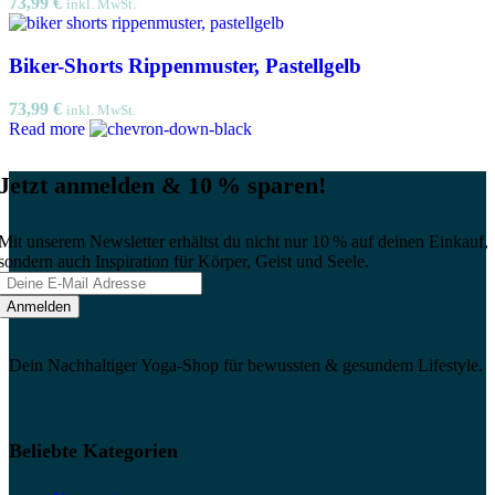
73,99
€
inkl. MwSt.
Biker-Shorts Rippenmuster, Pastellgelb
73,99
€
inkl. MwSt.
Read more
Jetzt anmelden & 10 % sparen!
Mit unserem Newsletter erhältst du nicht nur 10 % auf deinen Einkauf,
sondern auch Inspiration für Körper, Geist und Seele.
Dein Nachhaltiger Yoga-Shop für bewussten & gesundem Lifestyle.
Beliebte Kategorien