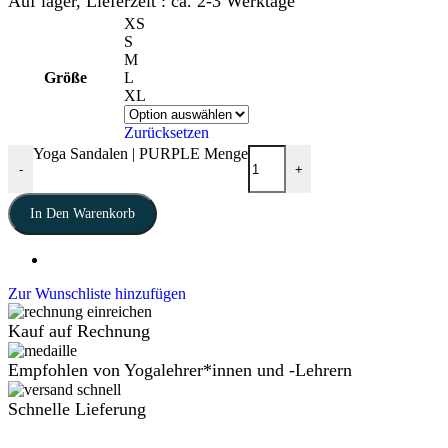
Auf lager, Lieferzeit : ca. 2-3 Werktage
XS
S
M
Größe
L
XL
Zurücksetzen
Yoga Sandalen | PURPLE Menge
-
+
In Den Warenkorb
Zur Wunschliste hinzufügen
Kauf auf Rechnung
Empfohlen von Yogalehrer*innen und -Lehrern
Schnelle Lieferung