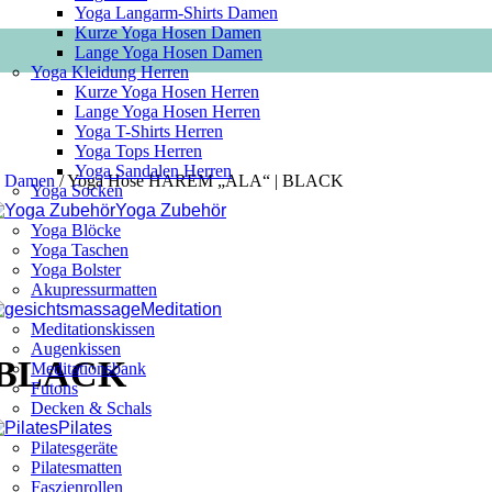
Yoga Langarm-Shirts Damen
Kurze Yoga Hosen Damen
Lange Yoga Hosen Damen
Yoga Kleidung Herren
Kurze Yoga Hosen Herren
Lange Yoga Hosen Herren
Yoga T-Shirts Herren
Yoga Tops Herren
Yoga Sandalen Herren
n Damen
/
Yoga Hose HAREM „ALA“ | BLACK
Yoga Socken
Yoga Zubehör
Yoga Blöcke
Yoga Taschen
Yoga Bolster
Akupressurmatten
Meditation
Meditationskissen
Augenkissen
| BLACK
Meditationsbank
Futons
Decken & Schals
Pilates
Pilatesgeräte
Pilatesmatten
Faszienrollen