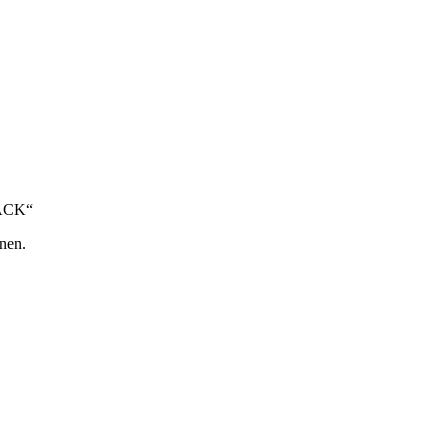
LACK“
nen.