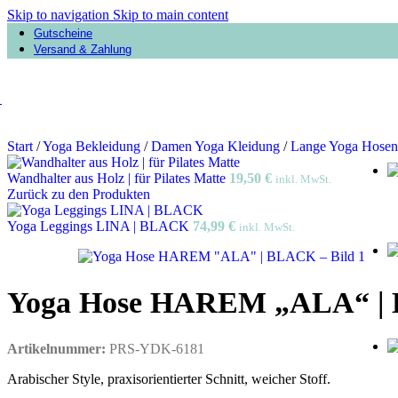
Skip to navigation
Skip to main content
Gutscheine
Versand & Zahlung
Start
/
Yoga Bekleidung
/
Damen Yoga Kleidung
/
Lange Yoga Hose
Wandhalter aus Holz | für Pilates Matte
19,50
€
inkl. MwSt.
Zurück zu den Produkten
Yoga Leggings LINA | BLACK
74,99
€
inkl. MwSt.
Yoga Hose HAREM „ALA“ 
Artikelnummer:
PRS-YDK-6181
Arabischer Style, praxisorientierter Schnitt, weicher Stoff.