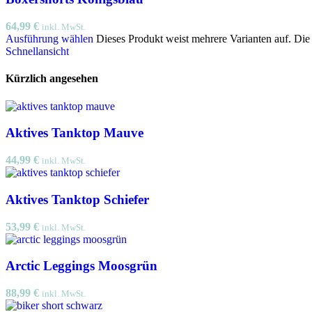
64,99
€
inkl. MwSt.
Ausführung wählen
Dieses Produkt weist mehrere Varianten auf. Di
Schnellansicht
Kürzlich angesehen
Aktives Tanktop Mauve
44,99
€
inkl. MwSt.
Aktives Tanktop Schiefer
53,99
€
inkl. MwSt.
Arctic Leggings Moosgrün
88,99
€
inkl. MwSt.