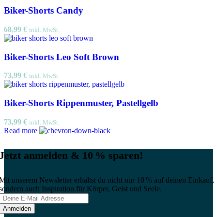
Biker-Shorts Candy
68,99
€
inkl. MwSt.
Biker-Shorts Leo Soft Brown
73,99
€
inkl. MwSt.
Biker-Shorts Rippenmuster, Pastellgelb
73,99
€
inkl. MwSt.
Read more
Jetzt anmelden & 10 % sparen!
Mit unserem Newsletter erhältst du nicht nur 10 % auf deinen Einkauf,
sondern auch Inspiration für Körper, Geist und Seele.