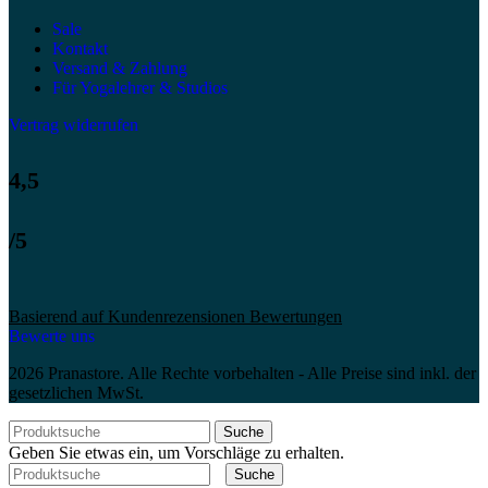
Sale
Kontakt
Versand & Zahlung
Für Yogalehrer & Studios
Vertrag widerrufen
4,5
/5
Basierend auf Kundenrezensionen Bewertungen
Bewerte uns
2026 Pranastore. Alle Rechte vorbehalten - Alle Preise sind inkl. der
gesetzlichen MwSt.
Suche
Geben Sie etwas ein, um Vorschläge zu erhalten.
Suche