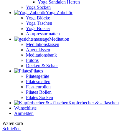
Yoga Sandalen Herren
Yoga Socken
Yoga Zubehör
Yoga Blöcke
Yoga Taschen
Yoga Bolster
Akupressurmatten
Meditation
Meditationskissen
Augenkissen
Meditationsbank
Futons
Decken & Schals
Pilates
Pilatesgeräte
Pilatesmatten
Faszienrollen
Pilates Rollen
Pilates Socken
Kupferbecher & – flaschen
Wunschliste
Anmelden
Warenkorb
Schließen