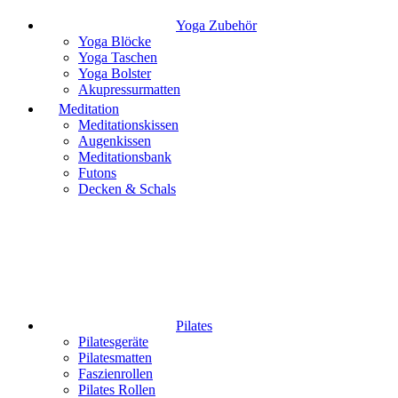
Yoga Zubehör
Yoga Blöcke
Yoga Taschen
Yoga Bolster
Akupressurmatten
Meditation
Meditationskissen
Augenkissen
Meditationsbank
Futons
Decken & Schals
Pilates
Pilatesgeräte
Pilatesmatten
Faszienrollen
Pilates Rollen