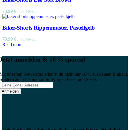
73,99
€
inkl. MwSt.
Biker-Shorts Rippenmuster, Pastellgelb
73,99
€
inkl. MwSt.
Read more
Jetzt anmelden & 10 % sparen!
Mit unserem Newsletter erhältst du nicht nur 10 % auf deinen Einkauf,
sondern auch Inspiration für Körper, Geist und Seele.
Dein Nachhaltiger Yoga-Shop für bewussten & gesundem Lifestyle.