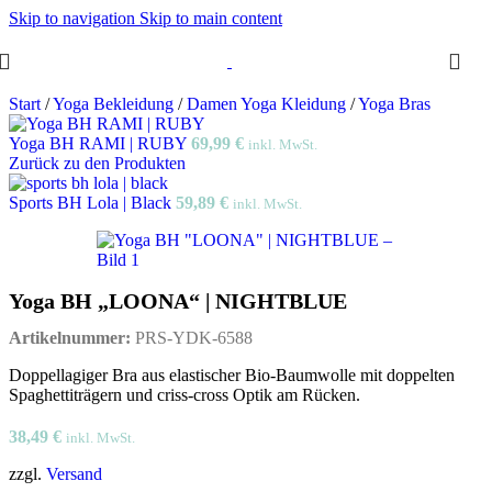
Skip to navigation
Skip to main content
Start
/
Yoga Bekleidung
/
Damen Yoga Kleidung
/
Yoga Bras
Yoga BH RAMI | RUBY
69,99
€
inkl. MwSt.
Zurück zu den Produkten
Sports BH Lola | Black
59,89
€
inkl. MwSt.
Yoga BH „LOONA“ | NIGHTBLUE
Artikelnummer:
PRS-YDK-6588
Doppellagiger Bra aus elastischer Bio-Baumwolle mit doppelten
Spaghettiträgern und criss-cross Optik am Rücken.
38,49
€
inkl. MwSt.
zzgl.
Versand