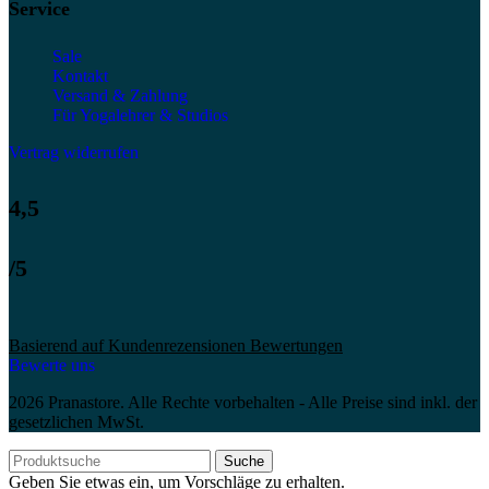
Service
Sale
Kontakt
Versand & Zahlung
Für Yogalehrer & Studios
Vertrag widerrufen
4,5
/5
Basierend auf Kundenrezensionen Bewertungen
Bewerte uns
2026 Pranastore. Alle Rechte vorbehalten - Alle Preise sind inkl. der
gesetzlichen MwSt.
Suche
Geben Sie etwas ein, um Vorschläge zu erhalten.