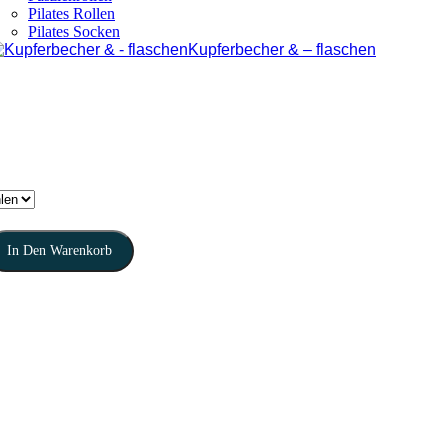
Pilates Rollen
Pilates Socken
Kupferbecher & – flaschen
In Den Warenkorb