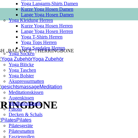
Yoga Langarm-Shirts Damen
Kurze Yoga Hosen Damen
Lange Yoga Hosen Damen
Yoga Kleidung Herren
Kurze Yoga Hosen Herren
Lange Yoga Hosen Herren
Yoga T-Shirts Herren
Yoga Tops Herren
Yoga Sandalen Herren
 BH „BALANCE“ | HERRINGBONE
Yoga Socken
Yoga Zubehör
Yoga Blöcke
Yoga Taschen
Yoga Bolster
Akupressurmatten
Meditation
Meditationskissen
Augenkissen
ERRINGBONE
Meditationsbank
Futons
Decken & Schals
Pilates
Pilatesgeräte
Pilatesmatten
Faszienrollen