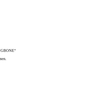
RINGBONE“
nen.