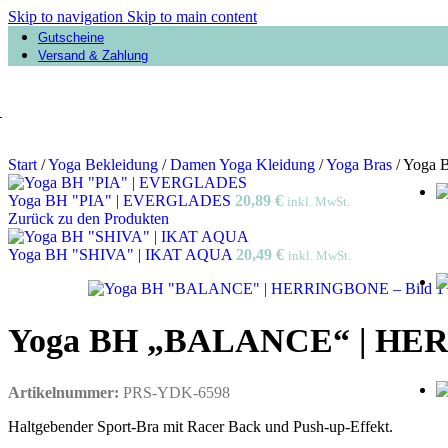
Skip to navigation
Skip to main content
Gutscheine
Versand & Zahlung
Start
/
Yoga Bekleidung
/
Damen Yoga Kleidung
/
Yoga Bras
/
Yoga
Yoga BH "PIA" | EVERGLADES
20,89
€
inkl. MwSt.
Zurück zu den Produkten
Yoga BH "SHIVA" | IKAT AQUA
20,49
€
inkl. MwSt.
Yoga BH „BALANCE“ | H
Artikelnummer:
PRS-YDK-6598
Haltgebender Sport-Bra mit Racer Back und Push-up-Effekt.