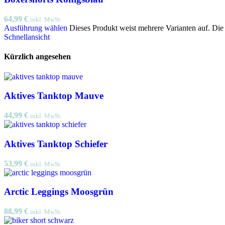
64,99
€
inkl. MwSt.
Ausführung wählen
Dieses Produkt weist mehrere Varianten auf. Di
Schnellansicht
Kürzlich angesehen
Aktives Tanktop Mauve
44,99
€
inkl. MwSt.
Aktives Tanktop Schiefer
53,99
€
inkl. MwSt.
Arctic Leggings Moosgrün
88,99
€
inkl. MwSt.