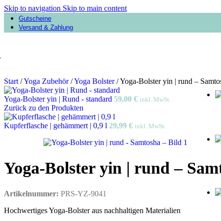
Skip to navigation
Skip to main content
Gutscheine
Versand & Zahlung
Start
/
Yoga Zubehör
/
Yoga Bolster
/
Yoga-Bolster yin | rund – Samto
Yoga-Bolster yin | Rund - standard
59,00
€
inkl. MwSt.
Zurück zu den Produkten
Kupferflasche | gehämmert | 0,9 l
29,99
€
inkl. MwSt.
Yoga-Bolster yin | rund – Sam
Artikelnummer:
PRS-YZ-9041
Hochwertiges Yoga-Bolster aus nachhaltigen Materialien