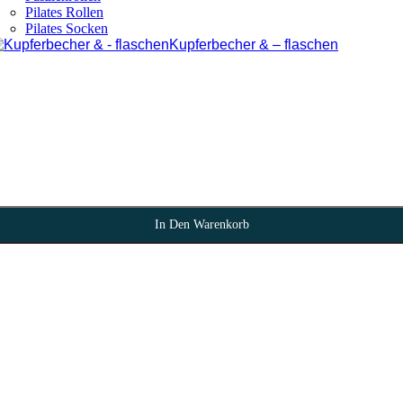
Pilates Rollen
Pilates Socken
Kupferbecher & – flaschen
In Den Warenkorb