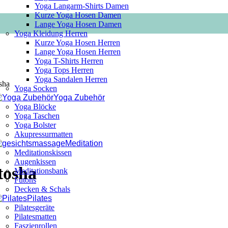
Yoga Langarm-Shirts Damen
Kurze Yoga Hosen Damen
Lange Yoga Hosen Damen
Yoga Kleidung Herren
Kurze Yoga Hosen Herren
Lange Yoga Hosen Herren
Yoga T-Shirts Herren
Yoga Tops Herren
Yoga Sandalen Herren
sha
Yoga Socken
Yoga Zubehör
Yoga Blöcke
Yoga Taschen
Yoga Bolster
Akupressurmatten
Meditation
Meditationskissen
Augenkissen
tosha
Meditationsbank
Futons
Decken & Schals
Pilates
Pilatesgeräte
Pilatesmatten
Faszienrollen