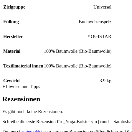
Zielgruppe
Universal
Füllung
Buchweizenspelz
Hersteller
YOGISTAR
Material
100% Baumwolle (Bio-Baumwolle)
Textilmaterial innen
100% Baumwolle (Bio-Baumwolle)
Gewicht
3.9 kg
HInweise und Tipps
Rezensionen
Es gibt noch keine Rezensionen.
Schreibe die erste Rezension für „Yoga-Bolster yin | rund – Samtosha
Du musst
angemeldet
sein, um eine Rezension veröffentlichen zu kön