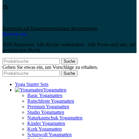
/5
Basierend auf Kundenrezensionen Bewertungen
Bewerte uns
2026 Pranastore. Alle Rechte vorbehalten - Alle Preise sind inkl. der
gesetzlichen MwSt.
Suche
Geben Sie etwas ein, um Vorschläge zu erhalten.
Suche
Yoga Starter Sets
Yogamatten
Basic Yogamatten
Rutschfeste Yogamatten
Premium Yogamatten
Studio Yogamatten
Naturkautschuk Yogamatten
Kinder Yogamatten
Kork Yogamatten
Schurwoll Yogamatten