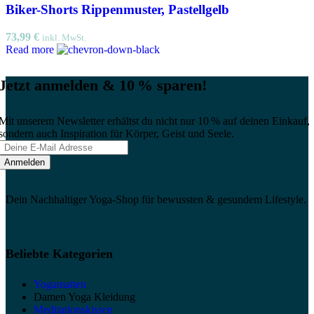
Biker-Shorts Rippenmuster, Pastellgelb
73,99
€
inkl. MwSt.
Read more
Jetzt anmelden & 10 % sparen!
Mit unserem Newsletter erhältst du nicht nur 10 % auf deinen Einkauf,
sondern auch Inspiration für Körper, Geist und Seele.
Dein Nachhaltiger Yoga-Shop für bewussten & gesundem Lifestyle.
Beliebte Kategorien
Yogamatten
Damen Yoga Kleidung
Meditationskissen