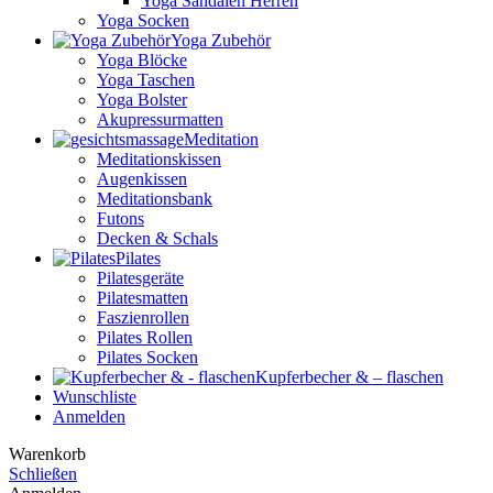
Yoga Sandalen Herren
Yoga Socken
Yoga Zubehör
Yoga Blöcke
Yoga Taschen
Yoga Bolster
Akupressurmatten
Meditation
Meditationskissen
Augenkissen
Meditationsbank
Futons
Decken & Schals
Pilates
Pilatesgeräte
Pilatesmatten
Faszienrollen
Pilates Rollen
Pilates Socken
Kupferbecher & – flaschen
Wunschliste
Anmelden
Warenkorb
Schließen