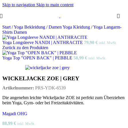
Skip to navigation
Skip to main content
Start
/
Yoga Bekleidung
/
Damen Yoga Kleidung
/
Yoga Langarm-
Shirts Damen
Yoga Longsleeve NANDI | ANTHRACITE
79,90
€
inkl. MwSt.
Zurück zu den Produkten
Yoga Top "OPEN BACK" | PEBBLE
58,99
€
inkl. MwSt.
WICKELJACKE ZOE | GREY
Artikelnummer:
PRS-YDK-6539
Die angenehm leichte Wickeljacke ZOE ist perfekt zum Überziehen
beim Yoga, Gym- oder bei Freizeitaktivitäten.
Magadi OHG
88,99
€
inkl. MwSt.