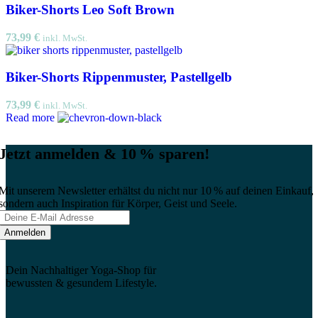
Biker-Shorts Leo Soft Brown
73,99
€
inkl. MwSt.
Biker-Shorts Rippenmuster, Pastellgelb
73,99
€
inkl. MwSt.
Read more
Jetzt anmelden & 10 % sparen!
Mit unserem Newsletter erhältst du nicht nur 10 % auf deinen Einkauf,
sondern auch Inspiration für Körper, Geist und Seele.
Dein Nachhaltiger Yoga-Shop für
bewussten & gesundem Lifestyle.