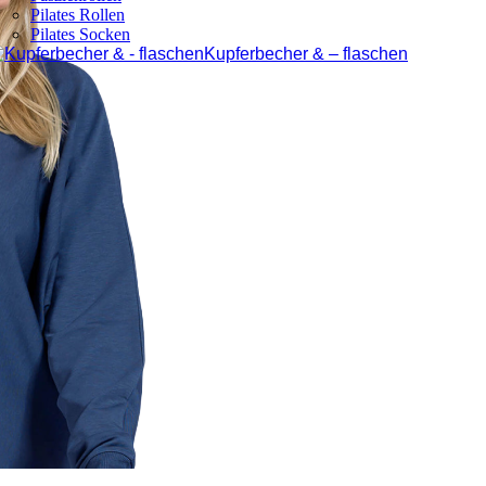
Pilates Rollen
Pilates Socken
Kupferbecher & – flaschen