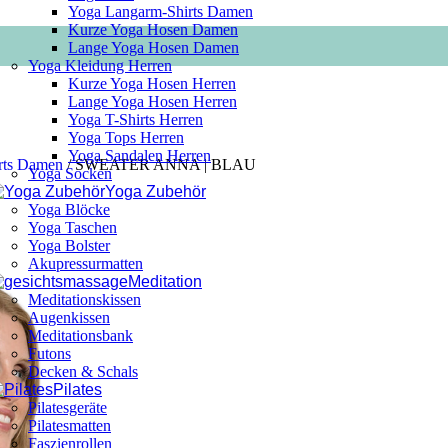
Yoga Langarm-Shirts Damen
Kurze Yoga Hosen Damen
Lange Yoga Hosen Damen
Yoga Kleidung Herren
Kurze Yoga Hosen Herren
Lange Yoga Hosen Herren
Yoga T-Shirts Herren
Yoga Tops Herren
Yoga Sandalen Herren
rts Damen
/
SWEATER ANNA | BLAU
Yoga Socken
Yoga Zubehör
Yoga Blöcke
Yoga Taschen
Yoga Bolster
Akupressurmatten
Meditation
Meditationskissen
Augenkissen
Meditationsbank
Futons
Decken & Schals
Pilates
Pilatesgeräte
Pilatesmatten
Faszienrollen