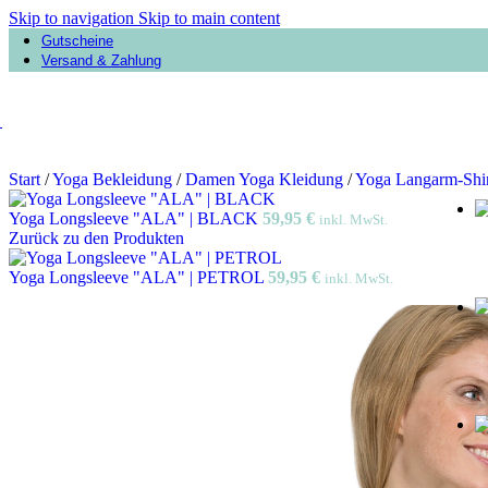
Skip to navigation
Skip to main content
Gutscheine
Versand & Zahlung
Start
/
Yoga Bekleidung
/
Damen Yoga Kleidung
/
Yoga Langarm-Shi
Yoga Longsleeve "ALA" | BLACK
59,95
€
inkl. MwSt.
Zurück zu den Produkten
Yoga Longsleeve "ALA" | PETROL
59,95
€
inkl. MwSt.