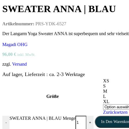
SWEATER ANNA | BLAU
Artikelnummer:
PRS-YDK-6527
Der Langarm Yoga Sweater ANNA ist superbequem und sehr vielseit
Magadi OHG
96,00
€
inkl. MwSt.
zzgl.
Versand
Auf lager, Lieferzeit : ca. 2-3 Werktage
XS
S
M
Größe
L
XL
Zurücksetzen
SWEATER ANNA | BLAU Menge
In Den Warenko
-
+