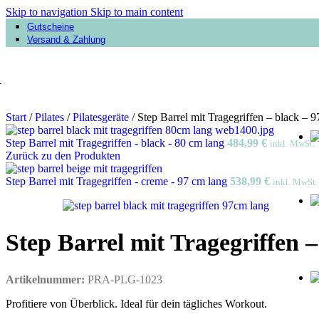
Skip to navigation
Skip to main content
Gutscheine
Versand & Zahlung
Start
/
Pilates
/
Pilatesgeräte
/
Step Barrel mit Tragegriffen – black – 
Step Barrel mit Tragegriffen - black - 80 cm lang
484,99
€
inkl. MwSt.
Zurück zu den Produkten
Step Barrel mit Tragegriffen - creme - 97 cm lang
538,99
€
inkl. MwSt.
Step Barrel mit Tragegriffen –
Artikelnummer:
PRA-PLG-1023
Profitiere von Überblick. Ideal für dein tägliches Workout.