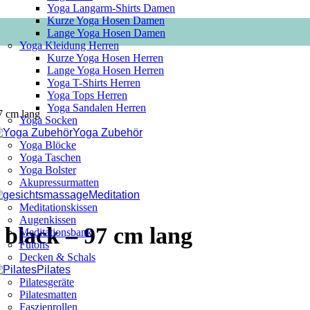
Yoga Langarm-Shirts Damen
Kurze Yoga Hosen Damen
Lange Yoga Hosen Damen
Yoga Kleidung Herren
Kurze Yoga Hosen Herren
Lange Yoga Hosen Herren
Yoga T-Shirts Herren
Yoga Tops Herren
Yoga Sandalen Herren
97 cm lang
Yoga Socken
Yoga Zubehör
Yoga Blöcke
Yoga Taschen
Yoga Bolster
Akupressurmatten
Meditation
Meditationskissen
Augenkissen
 black – 97 cm lang
Meditationsbank
Futons
Decken & Schals
Pilates
Pilatesgeräte
Pilatesmatten
Faszienrollen