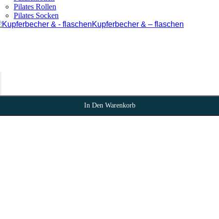
Pilates Rollen
Pilates Socken
Kupferbecher & – flaschen
In Den Warenkorb