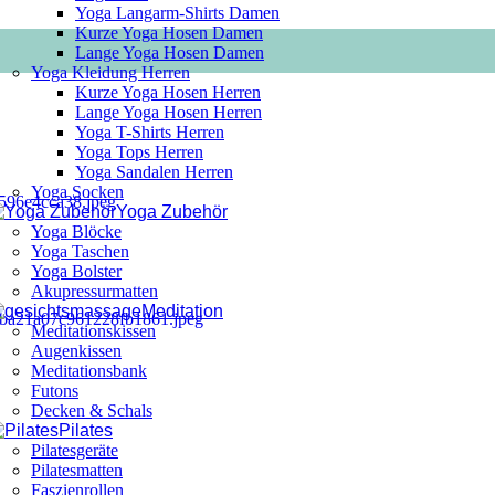
Yoga Langarm-Shirts Damen
Kurze Yoga Hosen Damen
Lange Yoga Hosen Damen
Yoga Kleidung Herren
Kurze Yoga Hosen Herren
Lange Yoga Hosen Herren
Yoga T-Shirts Herren
Yoga Tops Herren
Yoga Sandalen Herren
Yoga Socken
Yoga Zubehör
Yoga Blöcke
Yoga Taschen
Yoga Bolster
Akupressurmatten
Meditation
Meditationskissen
Augenkissen
Meditationsbank
Futons
Decken & Schals
Pilates
Pilatesgeräte
Pilatesmatten
Faszienrollen