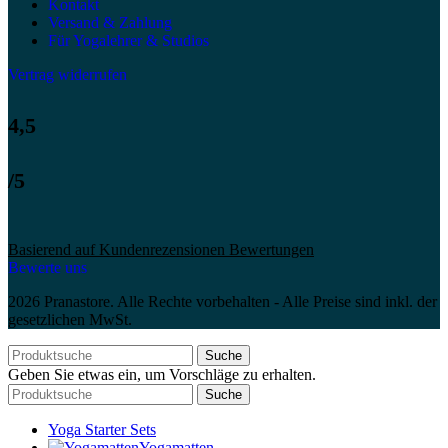
Kontakt
Versand & Zahlung
Für Yogalehrer & Studios
Vertrag widerrufen
4,5
/5
Basierend auf Kundenrezensionen Bewertungen
Bewerte uns
2026 Pranastore. Alle Rechte vorbehalten - Alle Preise sind inkl. der
gesetzlichen MwSt.
Suche
Geben Sie etwas ein, um Vorschläge zu erhalten.
Suche
Yoga Starter Sets
Yogamatten