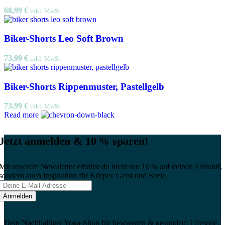
68,99
€
inkl. MwSt.
Biker-Shorts Leo Soft Brown
73,99
€
inkl. MwSt.
Biker-Shorts Rippenmuster, Pastellgelb
73,99
€
inkl. MwSt.
Read more
Jetzt anmelden & 10 % sparen!
Mit unserem Newsletter erhältst du nicht nur 10 % auf deinen Einkauf,
sondern auch Inspiration für Körper, Geist und Seele.
Dein Nachhaltiger Yoga-Shop für bewussten & gesundem Lifestyle.