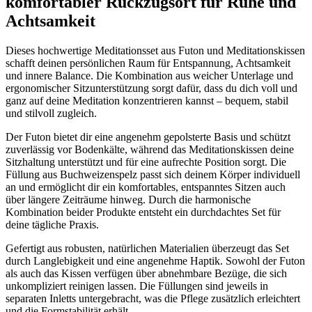
komfortabler Rückzugsort für Ruhe und
Achtsamkeit
Dieses hochwertige Meditationsset aus Futon und Meditationskissen
schafft deinen persönlichen Raum für Entspannung, Achtsamkeit
und innere Balance. Die Kombination aus weicher Unterlage und
ergonomischer Sitzunterstützung sorgt dafür, dass du dich voll und
ganz auf deine Meditation konzentrieren kannst – bequem, stabil
und stilvoll zugleich.
Der Futon bietet dir eine angenehm gepolsterte Basis und schützt
zuverlässig vor Bodenkälte, während das Meditationskissen deine
Sitzhaltung unterstützt und für eine aufrechte Position sorgt. Die
Füllung aus Buchweizenspelz passt sich deinem Körper individuell
an und ermöglicht dir ein komfortables, entspanntes Sitzen auch
über längere Zeiträume hinweg. Durch die harmonische
Kombination beider Produkte entsteht ein durchdachtes Set für
deine tägliche Praxis.
Gefertigt aus robusten, natürlichen Materialien überzeugt das Set
durch Langlebigkeit und eine angenehme Haptik. Sowohl der Futon
als auch das Kissen verfügen über abnehmbare Bezüge, die sich
unkompliziert reinigen lassen. Die Füllungen sind jeweils in
separaten Inletts untergebracht, was die Pflege zusätzlich erleichtert
und die Formstabilität erhält.