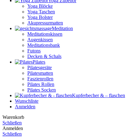
Yoga Zubehör
Yoga Blöcke
Yoga Taschen
Yoga Bolster
Akupressurmatten
Meditation
Meditationskissen
Augenkissen
Meditationsbank
Futons
Decken & Schals
Pilates
Pilatesgeräte
Pilatesmatten
Faszienrollen
Pilates Rollen
Pilates Socken
Kupferbecher & – flaschen
Wunschliste
Anmelden
Warenkorb
Schließen
Anmelden
Schließen