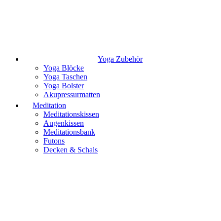
Yoga Zubehör
Yoga Blöcke
Yoga Taschen
Yoga Bolster
Akupressurmatten
Meditation
Meditationskissen
Augenkissen
Meditationsbank
Futons
Decken & Schals