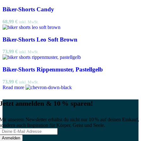
Biker-Shorts Candy
68,99
€
inkl. MwSt.
Biker-Shorts Leo Soft Brown
73,99
€
inkl. MwSt.
Biker-Shorts Rippenmuster, Pastellgelb
73,99
€
inkl. MwSt.
Read more
Jetzt anmelden & 10 % sparen!
Mit unserem Newsletter erhältst du nicht nur 10 % auf deinen Einkauf,
sondern auch Inspiration für Körper, Geist und Seele.