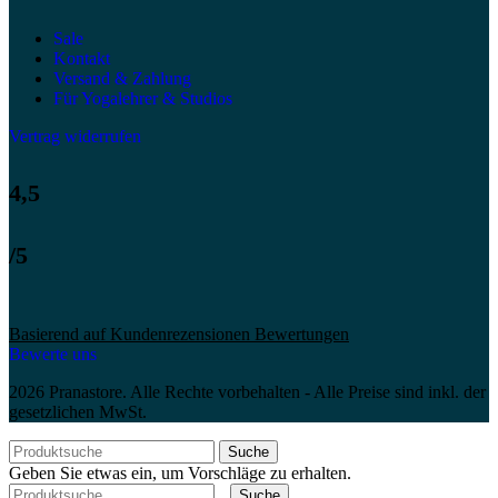
Sale
Kontakt
Versand & Zahlung
Für Yogalehrer & Studios
Vertrag widerrufen
4,5
/5
Basierend auf Kundenrezensionen Bewertungen
Bewerte uns
2026 Pranastore. Alle Rechte vorbehalten - Alle Preise sind inkl. der
gesetzlichen MwSt.
Suche
Geben Sie etwas ein, um Vorschläge zu erhalten.
Suche