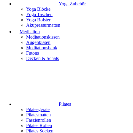
Yoga Zubehör
Yoga Blöcke
Yoga Taschen
Yoga Bolster
Akupressurmatten
Meditation
Meditationskissen
Augenkissen
Meditationsbank
Futons
Decken & Schals
Pilates
Pilatesgeräte
Pilatesmatten
Faszienrollen
Pilates Rollen
Pilates Socken