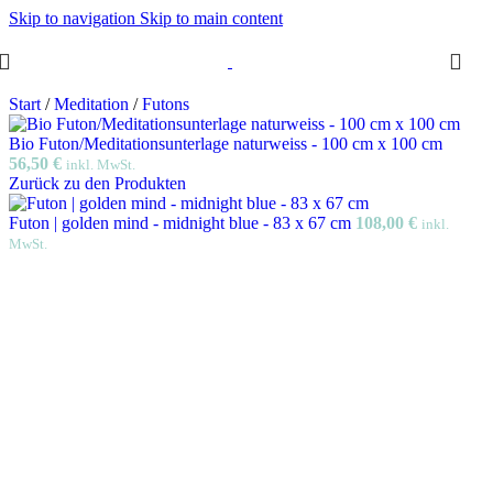
Skip to navigation
Skip to main content
Start
/
Meditation
/
Futons
Bio Futon/Meditationsunterlage naturweiss - 100 cm x 100 cm
56,50
€
inkl. MwSt.
Zurück zu den Produkten
Futon | golden mind - midnight blue - 83 x 67 cm
108,00
€
inkl.
MwSt.